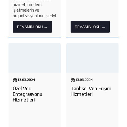
hizmet, modern
işletmelerin ve
organizasyonların, veriyi
etkin bir şekilde
DEVAMINI OKU →
DEVAMINI OKU →
toplamasına ve analiz
süreçlerine hazır hale
getirmesine olanak
tanıyan bir altyapıdır.
Büyük veri (Big Data),
sensörler, kameralar,
Hadoop, Microsoft
Cloud...
13.03.2024
13.03.2024
Özel Veri
Tarihsel Veri Erişim
Entegrasyonu
Hizmetleri
Hizmetleri