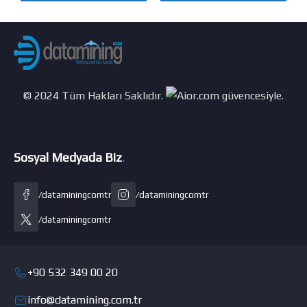
© 2024 Tüm Hakları Saklıdır.
güvencesiyle.
Sosyal Medyada Biz
.
/dataminingcomtr
/dataminingcomtr
/dataminingcomtr
+90 532 349 00 20
info@datamining.com.tr