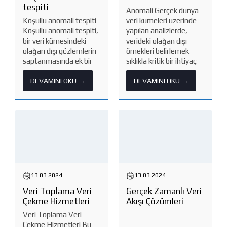
tespiti
Anomali Gerçek dünya
Koşullu anomali tespiti
veri kümeleri üzerinde
Koşullu anomali tespiti,
yapılan analizlerde,
bir veri kümesindeki
verideki olağan dışı
olağan dışı gözlemlerin
örnekleri belirlemek
saptanmasında ek bir
sıklıkla kritik bir ihtiyaç
bakış açısı sunar. Temel
haline gelmektedir. Bu
DEVAMINI OKU →
DEVAMINI OKU →
olarak, veri setindeki
olağan dışı örnekler,
bazı özniteliklerin
“anomali” olarak
doğrudan anomali
adlandırılır ve anomali
işareti olamayacağı,
tespiti, bir veri
ancak bu özniteliklerin
kümesinde
diğer öznitelikleri
diğerlerinden belirgin
anlamlandırırken
şekilde...
önemli...
13.03.2024
13.03.2024
Veri Toplama Veri
Gerçek Zamanlı Veri
Çekme Hizmetleri
Akışı Çözümleri
Veri Toplama Veri
Çekme Hizmetleri Bu