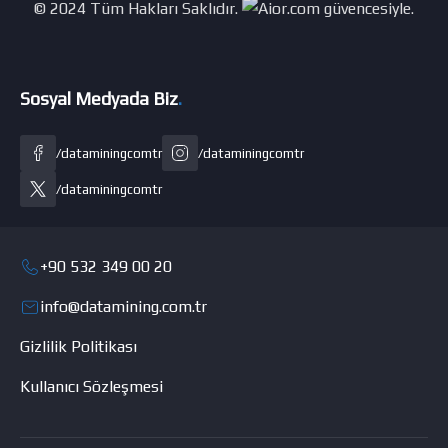
© 2024 Tüm Hakları Saklıdır.
güvencesiyle.
Sosyal Medyada Biz
.
/dataminingcomtr
/dataminingcomtr
/dataminingcomtr
+90 532 349 00 20
info@datamining.com.tr
Gizlilik Politikası
Kullanıcı Sözleşmesi