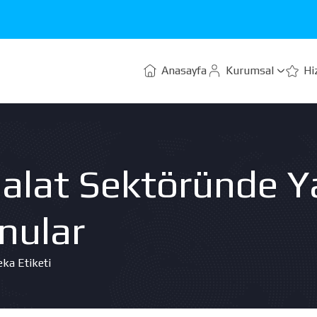
Anasayfa
Kurumsal
Hi
İmalat Sektöründe Y
nular
eka Etiketi