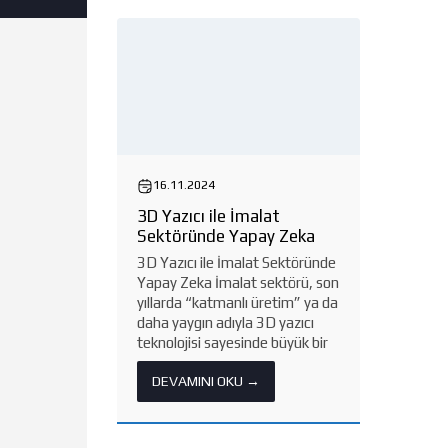
16.11.2024
3D Yazıcı ile İmalat
Sektöründe Yapay Zeka
3D Yazıcı ile İmalat Sektöründe
Yapay Zeka İmalat sektörü, son
yıllarda “katmanlı üretim” ya da
daha yaygın adıyla 3D yazıcı
teknolojisi sayesinde büyük bir
dönüşüm geçirdi. Geleneksel
DEVAMINI OKU →
imalat yöntemleri çoğunlukla
malzemenin çıkarılmasıyla
şekillendirme yaparken,
katmanlı...