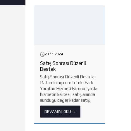
23.11.2024
Satış Sonrası Düzenli
Destek
Satış Sonrası Düzenli Destek:
Datamining.com.tr ’ nin Fark
Yaratan Hizmeti Bir ürün ya da
hizmetin kalitesi, satış anında
sunduğu değer kadar satış
sonrasında sağladığı destekle
DEVAMINI OKU →
de ölçülür. Datamining.com.tr
olarak, yalnızca gelişmiş veri
analitiği ve teknolojik...