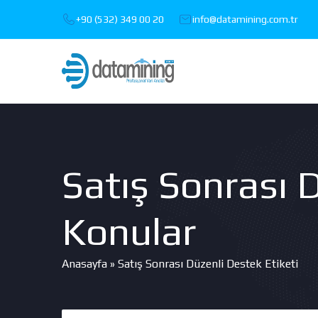
+90 (532) 349 00 20
info@datamining.com.tr
Satış Sonrası D
Konular
Anasayfa
»
Satış Sonrası Düzenli Destek Etiketi